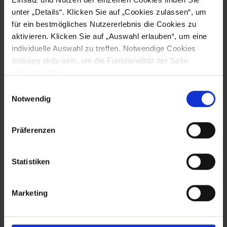
über programmierbare LED, hörbaren Ton und
unter „Details“. Klicken Sie auf „Cookies zulassen“, um
Vibration
für ein bestmögliches Nutzererlebnis die Cookies zu
aktivieren. Klicken Sie auf „Auswahl erlauben“, um eine
individuelle Auswahl zu treffen. Notwendige Cookies
Wir helfen weiter!
müssen aktiv sein, um die Funktionalität der Seite
sicherzustellen.
Sie haben Fragen oder wünschen weitere
Einwilligungsauswahl
Informationen, dann kontaktieren Sie uns. Wir
Notwendig
helfen bei der Auswahl der richtigen Komponenten
und erstellen Ihnen gerne ein unverbindliches
Angebot.
Präferenzen
Statistiken
Jetzt Angebot anfordern
Marketing
SUPPORT
NACHRICHT SENDEN