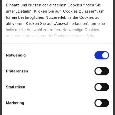
Wir unterstützen Sie gerne
Einsatz und Nutzen der einzelnen Cookies finden Sie
unter „Details“. Klicken Sie auf „Cookies zulassen“, um
bei der Auswahl des
für ein bestmögliches Nutzererlebnis die Cookies zu
passenden Gerätes
aktivieren. Klicken Sie auf „Auswahl erlauben“, um eine
individuelle Auswahl zu treffen. Notwendige Cookies
Die ideale Lösung ist abhängig von vielen
müssen aktiv sein, um die Funktionalität der Seite
anwendungsspezifischen Parametern. Unser
sicherzustellen.
Team berät Sie daher von Anfang bis Ende und
Einwilligungsauswahl
entwickelt gemeinsam mit Ihnen eine auf Ihre
Notwendig
Bedürfnisse und Anforderungen
zugeschnittene Lösung.
Präferenzen
Jetzt Angebot anfordern
Statistiken
SUPPORT
Marketing
NACHRICHT SENDEN