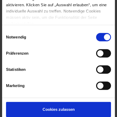
Wir helfen weiter!
aktivieren. Klicken Sie auf „Auswahl erlauben“, um eine
individuelle Auswahl zu treffen. Notwendige Cookies
Sie haben Fragen oder wünschen weitere
müssen aktiv sein, um die Funktionalität der Seite
Informationen, dann kontaktieren Sie uns. Wir
sicherzustellen.
helfen bei der Auswahl der richtigen Komponenten
und erstellen Ihnen gerne ein unverbindliches
Einwilligungsauswahl
Notwendig
Angebot.
Präferenzen
Jetzt Angebot anfordern
Statistiken
SUPPORT
NACHRICHT SENDEN
Marketing
zurück
Cookies zulassen