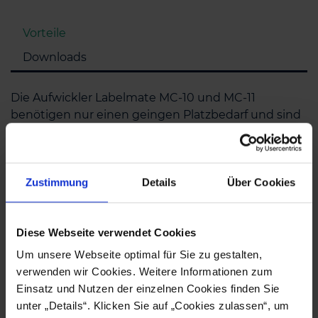
Vorteile
Downloads
Die Aufwickler Labelmate MC-10 und MC-11
benötigen nur einen geingen Platzbedarf und sind
bekannt für einfachste Einrichtung.
Große Kapazität für Rollendurchmesser bis
Zustimmung
Details
Über Cookies
220mm
Geschwindigkeit bis zu 50 cm/sek zum arbeiten
mit Desktop oder Mid-Range-Druckern
Diese Webseite verwendet Cookies
Das Modell MC-11 besitzt einen verstellbarer
Kernhalter und ermöglicht so die Verwendung
Um unsere Webseite optimal für Sie zu gestalten,
von variierende Kerngrößen von 25 mm bis 101
verwenden wir Cookies. Weitere Informationen zum
mm
Einsatz und Nutzen der einzelnen Cookies finden Sie
unter „Details“. Klicken Sie auf „Cookies zulassen“, um