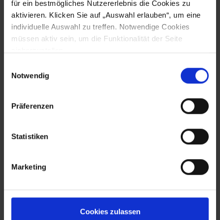
für ein bestmögliches Nutzererlebnis die Cookies zu
Wir helfen weiter!
aktivieren. Klicken Sie auf „Auswahl erlauben“, um eine
individuelle Auswahl zu treffen. Notwendige Cookies
Sie haben Fragen oder wünschen weitere
müssen aktiv sein, um die Funktionalität der Seite
Informationen, dann kontaktieren Sie uns. Wir
sicherzustellen.
helfen bei der Auswahl der richtigen Komponenten
Einwilligungsauswahl
und erstellen Ihnen gerne ein unverbindliches
Notwendig
Angebot.
Präferenzen
Jetzt Angebot anfordern
Statistiken
SUPPORT
Marketing
NACHRICHT SENDEN
zurück
Cookies zulassen