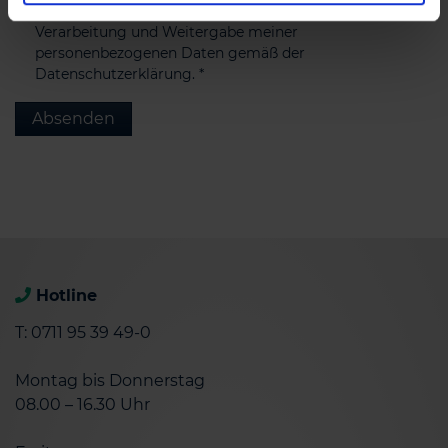
Ich erteile meine Einwilligung in die Speicherung,
Verarbeitung und Weitergabe meiner
personenbezogenen Daten gemäß der
Datenschutzerklärung.
*
Absenden
Hotline
T: 0711 95 39 49-0
Montag bis Donnerstag
08.00 – 16.30 Uhr